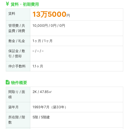
賃料・初期費用
13万5000
賃料
円
管理費 / 共
10,000円 / 0円 / 0円
益費 / 雑費
敷金 / 礼金
1ヶ月 / 1ヶ月
保証金 / 敷
– / – / –
引 / 償却
仲介手数料
1.1ヶ月
物件概要
間取り / 面
2K / 47.85㎡
積
築年月
1993年7月（築33年）
所在階 / 階
5階 / 5階建
数