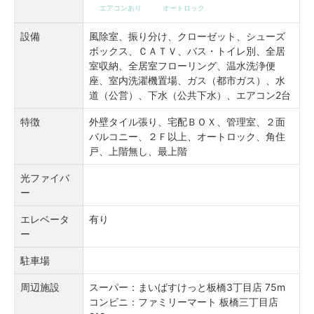
エアコンあり
オートロック
設備
風除室、振り分け、クローゼット、シューズ
ボックス、ＣＡＴＶ、バス・トイレ別、全居
室収納、全居室フローリング、温水洗浄便
座、室内洗濯機置場、ガス（都市ガス）、水
道（公営）、下水（公共下水）、エアコン2台
特徴
外壁タイル張り、宅配ＢＯＸ、管理室、２面
バルコニー、２Ｆ以上、オートロック、角住
戸、上階無し、最上階
光ファイバ
ー
エレベータ
有り
ー
駐車場
周辺施設
スーパー：まいばすけっと板橋3丁目店 75m
コンビニ：ファミリーマート 板橋三丁目店