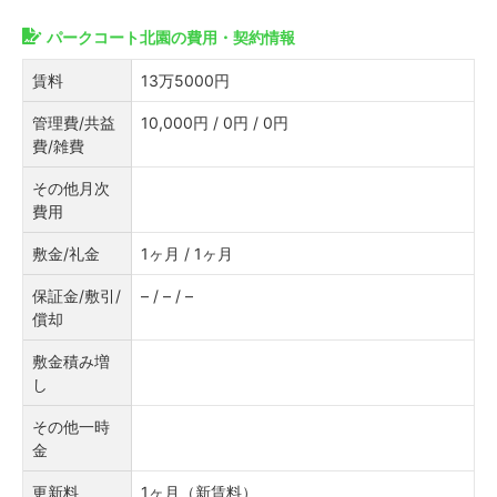
パークコート北園の費用・契約情報
賃料
13万5000円
管理費/共益
10,000円 / 0円 / 0円
費/雑費
その他月次
費用
敷金/礼金
1ヶ月 / 1ヶ月
保証金/敷引/
– / – / –
償却
敷金積み増
し
その他一時
金
更新料
1ヶ月（新賃料）