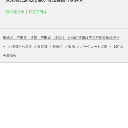
西武池袋線
|
都営三田線
板橋区 不動産 賃貸 三田線 埼京線 の物件情報は三和不動産株式会社
へ
>
地域から探す
>
東京都
>
板橋区
>
板橋
>
パークコート北園
>
501の
募集情報
板橋区・北区・豊島区の不動産物件検索サイト 板橋区・北区・豊島区を中
心に、都営三田線・東武東上線・JR埼京線沿線の土地、戸建、マンション
売買、賃貸、管理は三和不動産にお任せ下さい！
追加
お問い合わせ
電話をかける
Copyright (C) Sanwa Fudosan All rights reserved.
板橋区・北区・豊島区を中心に、都営三田線・東武東上線・JR埼京線沿線の土地、戸建、マンション売買、賃貸、管理は三和不動産にお任せ下さい！
お問い合わせ