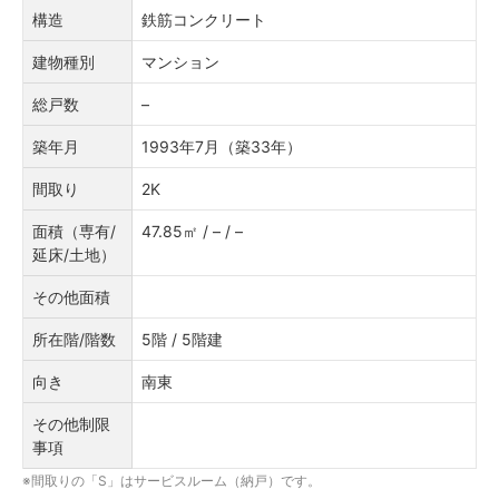
構造
鉄筋コンクリート
建物種別
マンション
総戸数
–
築年月
1993年7月（築33年）
間取り
2K
面積（専有/
47.85㎡ / – / –
延床/土地）
その他面積
所在階/階数
5階 / 5階建
向き
南東
その他制限
事項
※間取りの「S」はサービスルーム（納戸）です。