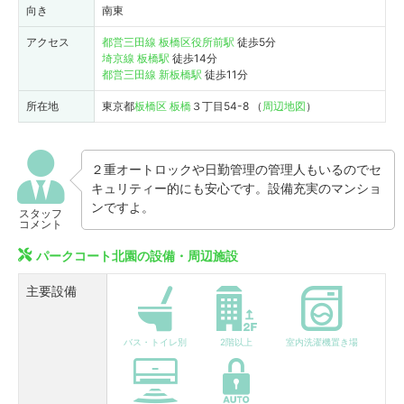
向き
南東
アクセス
都営三田線
板橋区役所前駅
徒歩5分
埼京線
板橋駅
徒歩14分
都営三田線
新板橋駅
徒歩11分
所在地
東京都
板橋区
板橋
３丁目54-8 （
周辺地図
）
２重オートロックや日勤管理の管理人もいるのでセ
キュリティー的にも安心です。設備充実のマンショ
ンですよ。
スタッフ
コメント
パークコート北園の設備・周辺施設
主要設備
バス・トイレ別
2階以上
室内洗濯機置き場