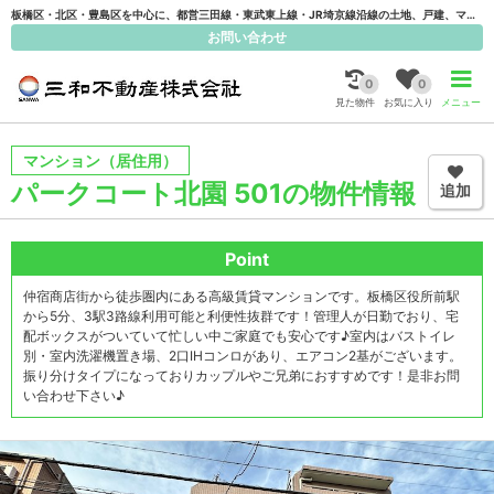
板橋区・北区・豊島区を中心に、都営三田線・東武東上線・JR埼京線沿線の土地、戸建、マンション売買、賃貸、管理は三和不動産にお任せ下さい！
お問い合わせ
0
0
見た物件
お気に入り
メニュー
マンション
（居住用）
パークコート北園 501の物件情報
追加
Point
仲宿商店街から徒歩圏内にある高級賃貸マンションです。板橋区役所前駅
から5分、3駅3路線利用可能と利便性抜群です！管理人が日勤でおり、宅
配ボックスがついていて忙しい中ご家庭でも安心です♪室内はバストイレ
別・室内洗濯機置き場、2口IHコンロがあり、エアコン2基がございます。
振り分けタイプになっておりカップルやご兄弟におすすめです！是非お問
い合わせ下さい♪