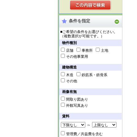
条件を指定
■ご希望の条件をお選びください。
（複数選択が可能です。）
物件種別
店舗
事務所
土地
その他事業用
建物構造
木造
鉄筋系・鉄骨系
その他
画像有無
間取り図あり
外観写真あり
賃料
～
管理費／共益費を含む