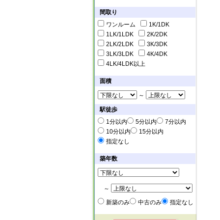
間取り
ワンルーム
1K/1DK
1LK/1LDK
2K/2DK
2LK/2LDK
3K/3DK
3LK/3LDK
4K/4DK
4LK/4LDK以上
面積
～
駅徒歩
1分以内
5分以内
7分以内
10分以内
15分以内
指定なし
築年数
～
新築のみ
中古のみ
指定なし